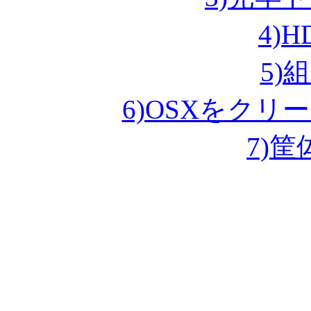
4)
5)
6)OSXをク
7)